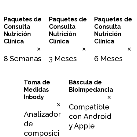
Paquetes de
Paquetes de
Paquetes de
Consulta
Consulta
Consulta
Nutrición
Nutrición
Nutrición
Clínica
Clínica
Clínica
×
×
×
8 Semanas
3 Meses
6 Meses
Toma de
Báscula de
Medidas
Bioimpedancia
Inbody
×
×
Compatible
Analizador
con Android
de
y Apple
composici